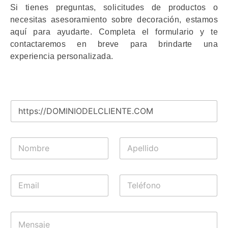
Si tienes preguntas, solicitudes de productos o
necesitas asesoramiento sobre decoración, estamos
aquí para ayudarte. Completa el formulario y te
contactaremos en breve para brindarte una
experiencia personalizada.
W
e
b
s
N
A
i
o
p
t
m
e
e
b
l
*
E
T
r
l
m
e
e
i
a
l
d
i
é
o
M
l
f
e
*
o